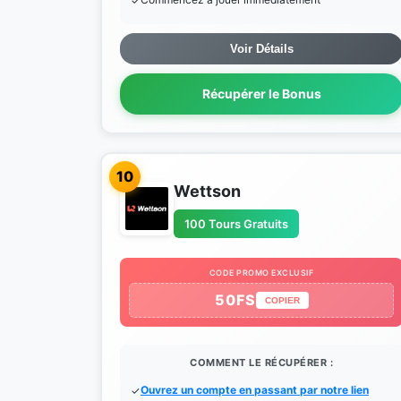
Voir Détails
Récupérer le Bonus
10
Wettson
100 Tours Gratuits
CODE PROMO EXCLUSIF
50FS
COPIER
COMMENT LE RÉCUPÉRER :
Ouvrez un compte en passant par notre lien