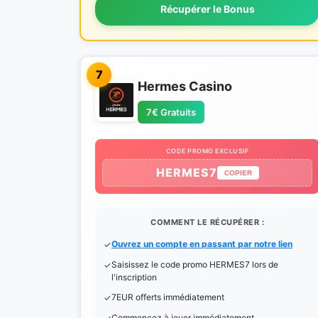
Récupérer le Bonus
7
Hermes Casino
7€ Gratuits
CODE PROMO EXCLUSIF
HERMES7
COPIER
COMMENT LE RÉCUPÉRER :
Ouvrez un compte en passant par notre lien
Saisissez le code promo HERMES7 lors de
l'inscription
7EUR offerts immédiatement
Commencez à jouer immédiatement