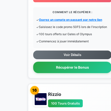
COMMENT LE RÉCUPÉRER :
Ouvrez un compte en passant par notre lien
Saisissez le code promo 50FS lors de l'inscription
100 tours offerts sur Gates of Olympus
Commencez à jouer immédiatement
Voir Détails
Récupérer le Bonus
16
Rizzio
100 Tours Gratuits