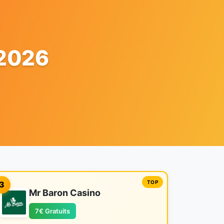
 2026
3
Mr Baron Casino
7€ Gratuits