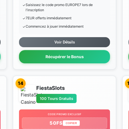
Saisissez le code promo EUROPE7 lors de
l'inscription
7EUR offerts immédiatement
Commencez à jouer immédiatement
Voir Détails
Récupérer le Bonus
14
FiestaSlots
100 Tours Gratuits
CODE PROMO EXCLUSIF
50FS
COPIER