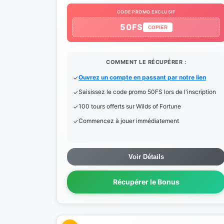
CODE PROMO EXCLUSIF
50FS
COPIER
COMMENT LE RÉCUPÉRER :
Ouvrez un compte en passant par notre lien
Saisissez le code promo 50FS lors de l'inscription
100 tours offerts sur Wilds of Fortune
Commencez à jouer immédiatement
Voir Détails
Récupérer le Bonus